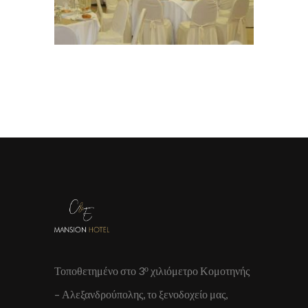
ο
Τοποθετημένο στο 3
χιλιόμετρο Κομοτηνής
– Αλεξανδρούπολης, το ξενοδοχείο μας,