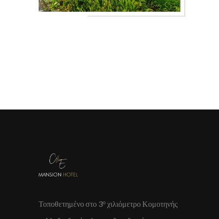
ο
Τοποθετημένο στο 3
χιλιόμετρο Κομοτηνής