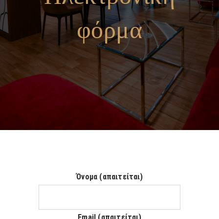
φόρμα
Όνομα (απαιτείται)
Email (απαιτείται)