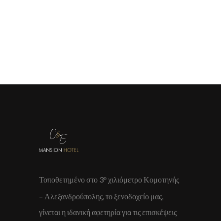
ο
Τοποθετημένο στο 3
χιλιόμετρο Κομοτηνής
– Αλεξανδρούπολης, το ξενοδοχείο μας,
γίνεται η ιδανική αφετηρία για τις επισκέψεις