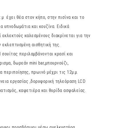
τ.μ έχει θέα στον κήπο, στην πισίνα και το
ία υπνοδωμάτια και κουζίνα. Ειδικά
ί εκλεκτούς καλεσμένους διακρίνεται για την
ν εκλεπτυσμένη αισθητική της.
l σουίτας περιλαμβάνονται κρασί και
ισμα, δωρεάν mini bar,μπουρνούζι,
 περιποίησης, πρωινό μέχρι τις 12μ.μ.
νεια εργασίας ,δορυφορική τηλεόραση LCD
ιματισμός, καφετιέρα και θυρίδα ασφαλείας.
οφοι προσβάσιμοι μέσω ανελκυστήρα