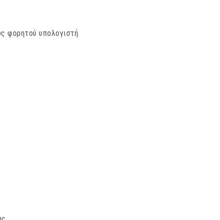
υς φορητού υπολογιστή
ης