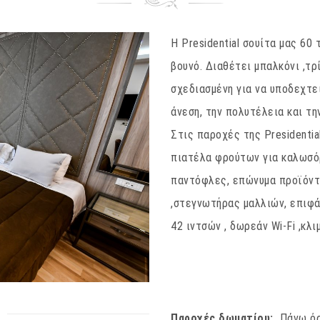
Η Presidential σουίτα μας 60 
βουνό. Διαθέτει μπαλκόνι ,τρ
σχεδιασμένη για να υποδεχτε
άνεση, την πολυτέλεια και τη
Στις παροχές της Presidentia
πιατέλα φρούτων για καλωσόρ
παντόφλες, επώνυμα προϊόντα
,στεγνωτήρας μαλλιών, επιφά
42 ιντσών , δωρεάν Wi-Fi ,κλ
Παροχές δωματίου: ​
Πάνω όρ