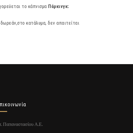
γορεύεται το κάπνισμα
Πάρκινγκ: ​
δωρεάν,στο κατάλυμα, δεν απαιτείται
πικοινωνία
τ. Παπαναστασίου Α.Ε.