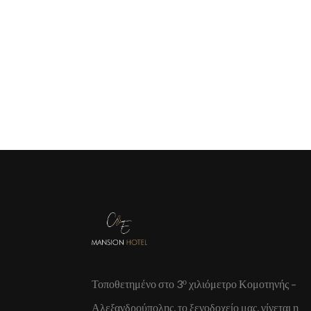
ο
Τοποθετημένο στο 3
χιλιόμετρο Κομοτηνής –
Αλεξανδρούπολης, το ξενοδοχείο μας, γίνεται η