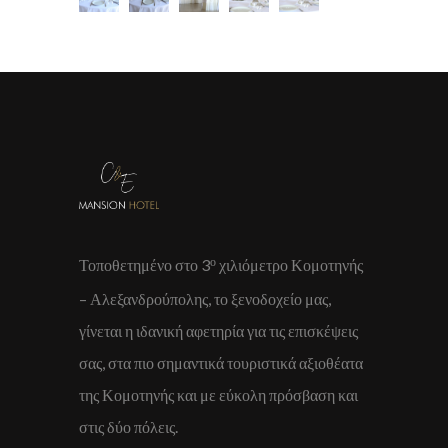
ο
Τοποθετημένο στο 3
χιλιόμετρο Κομοτηνής
– Αλεξανδρούπολης, το ξενοδοχείο μας,
γίνεται η ιδανική αφετηρία για τις επισκέψεις
σας, στα πιο σημαντικά τουριστικά αξιοθέατα
της Κομοτηνής και με εύκολη πρόσβαση και
στις δύο πόλεις.